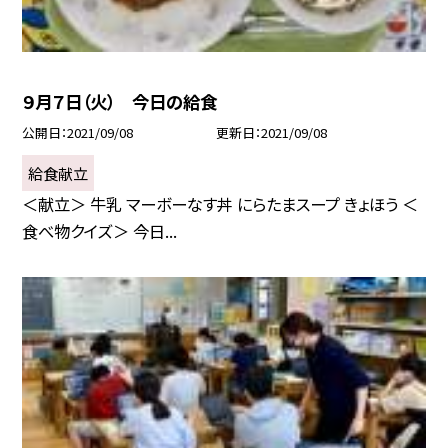
９月７日（火） 今日の給食
公開日
2021/09/08
更新日
2021/09/08
給食献立
＜献立＞ 牛乳 マーボーなす丼 にらたまスープ きょほう ＜
食べ物クイズ＞ 今日...