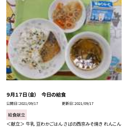
９月１７日（金） 今日の給食
公開日
2021/09/17
更新日
2021/09/17
給食献立
＜献立＞ 牛乳 豆わかごはん さばの西京みそ焼き れんこん