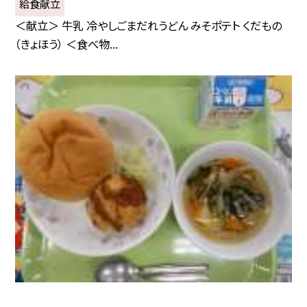
給食献立
＜献立＞ 牛乳 冷やしごまだれうどん みそポテト くだもの
（きょほう） ＜食べ物...