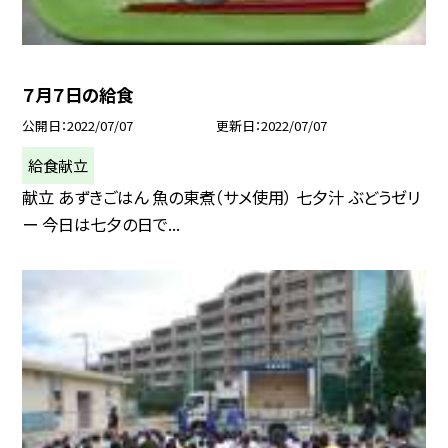
７月７日の給食
公開日
2022/07/07
更新日
2022/07/07
給食献立
献立 あずきごはん 魚の東煮（サメ使用） 七夕汁 ぶどうゼリ
ー 今日は七夕の日で...