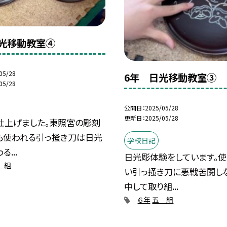
光移動教室④
05/28
6年 日光移動教室③
05/28
公開日
2025/05/28
更新日
2025/05/28
仕上げました。東照宮の彫刻
も使われる引っ掻き刀は日光
学校日記
...
日光彫体験をしています。
 組
い引っ掻き刀に悪戦苦闘し
中して取り組...
６年
五 組