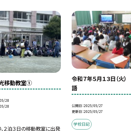
令和７年５月１３日（火）
光移動教室①
語
05/28
公開日
2025/05/27
05/28
更新日
2025/05/27
学校日記
り、２泊３日の移動教室に出発