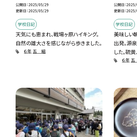
公開日
2025/05/29
公開日
2025/
更新日
2025/05/29
更新日
2025/
学校日記
学校日記
天気にも恵まれ、戦場ヶ原ハイキング。
美味しい
自然の雄大さを感じながら歩きました。
出発。源
した。硫黄..
６年
五 組
６年
五