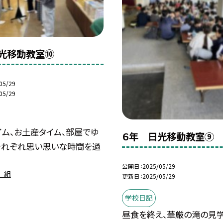
光移動教室⑩
05/29
05/29
イム、お土産タイム、部屋でゆ
６年 日光移動教室⑨
。それぞれ思い思いな時間を過
公開日
2025/05/29
 組
更新日
2025/05/29
学校日記
昼食を終え、華厳の滝の見学