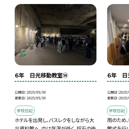
６年 日光移動教室⑭
６年 日
公開日
2025/05/30
公開日
2025/
更新日
2025/05/30
更新日
2025/
学校日記
学校日記
ホテルを出発し、バスレクをしながら大
雨のため
谷資料館へ。中は気温が低く、採石の後
館式を行