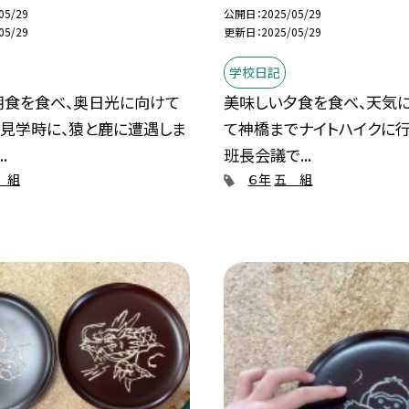
05/29
公開日
2025/05/29
05/29
更新日
2025/05/29
学校日記
朝食を食べ、奥日光に向けて
美味しい夕食を食べ、天気
泉見学時に、猿と鹿に遭遇しま
て神橋までナイトハイクに行
.
班長会議で...
 組
６年
五 組