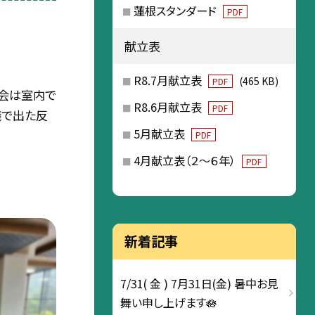
蓮根スタンダード
PDF
献立表
R8.7月献立表
(465 KB)
PDF
朝会は室内で
R8.6月献立表
PDF
議で出た反
5月献立表
PDF
4月献立表（２～６年）
PDF
新着記事
7/31( 金 ) 7月31日(金) 暑中お見
舞い申し上げます🪷