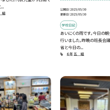
..
公開日
2025/05/30
 組
更新日
2025/05/30
学校日記
あいにくの雨です。今日の
行いました。昨晩の班長会
省と今日の...
６年
五 組