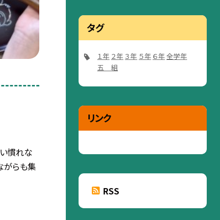
タグ
１年
２年
３年
５年
６年
全学年
五 組
リンク
使い慣れな
ながらも集
RSS