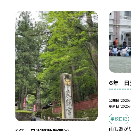
６年 日
公開日
2025/
更新日
2025/
学校日記
雨もあが