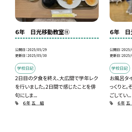
６年 日光移動教室⑪
６年 日
公開日
2025/05/29
公開日
2025/
更新日
2025/05/30
更新日
2025/
学校日記
学校日記
2日目の夕食を終え、大広間で学年レク
お風呂タ
を行いました。2日間で感じたことを俳
っくりと
句にしま...
ごしてい...
６年
五 組
６年
五