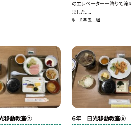
のエレベーターー降りて滝
ました。...
６年
五 組
光移動教室⑦
６年 日光移動教室⑥