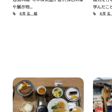
や展示物...
学んだこと.
６年
五 組
６年
五