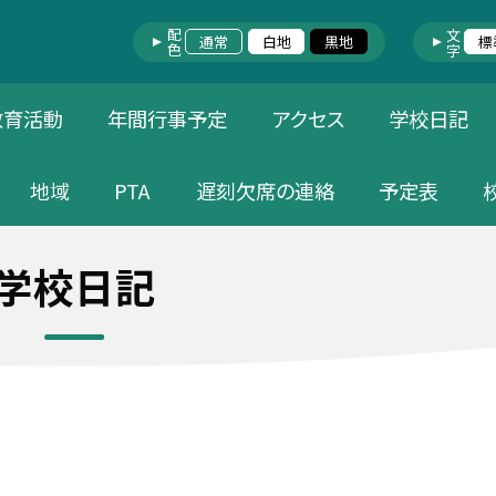
配色
文字
通常
白地
黒地
標
教育活動
年間行事予定
アクセス
学校日記
地域
PTA
遅刻欠席の連絡
予定表
学校日記