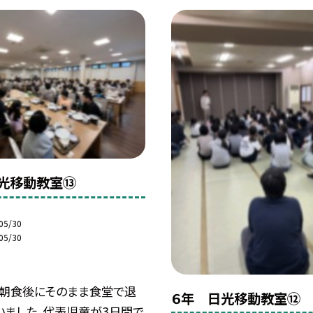
光移動教室⑬
05/30
05/30
、朝食後にそのまま食堂で退
６年 日光移動教室⑫
いました。代表児童が3日間で