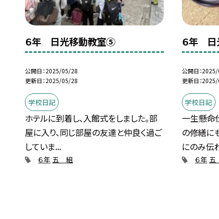
６年 日光移動教室⑤
６年 日
公開日
2025/05/28
公開日
2025/
更新日
2025/05/28
更新日
2025/
学校日記
学校日記
ホテルに到着し、入館式をしました。部
一生懸命
屋に入り、同じ部屋の友達と仲良く過ご
の修繕に
していま...
にのみ伝わる
６年
五 組
６年
五