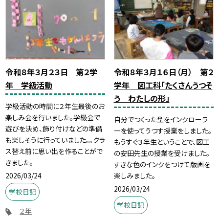
令和８年３月２３日 第２学
令和８年３月１６日（月） 第２
年 学級活動
学年 図工科「たくさんうつそ
う わたしの形」
学級活動の時間に２年生最後のお
楽しみ会を行いました。学級会で
自分でつくった型をインクローラ
遊びを決め、飾り付けなどの準備
ーを使ってうつす授業をしました。
も楽しそうに行っていました。。クラ
もうすぐ３年生ということで、図工
ス替え前に思い出を作ることがで
の安田先生の授業を受けました。
きました。
すきな色のインクをつけて版画を
2026/03/24
楽しみました。
2026/03/24
学校日記
学校日記
２年