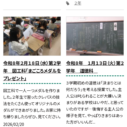
２年
令和８年２月１８日（水）第２学
令和８年 １月１３日（火）第２
年 図工科「まごころメダルを
学年 道徳科
プレゼント」
３学期初めの道徳は「決まりとは
何だろう」を考える授業でした。主
図工科で一人一つメダルを作りま
人公は叱られることが大嫌い。決
した。２年生で習ったクレパスの技
まりがある学校はいやだ、と思って
法をたくさん使ってオリジナルのメ
いたのですが…後悔する主人公の
ダルができあがりました。お家に持
様子を見て、やっぱりきまりはあっ
ち帰りましたらぜひ、見てください。
た方がいいんだ...
2026/02/20