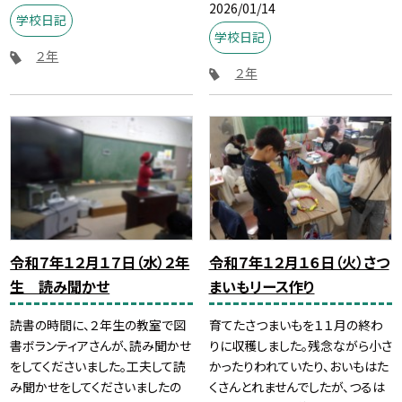
2026/01/14
学校日記
学校日記
２年
２年
令和７年１２月１７日（水）２年
令和７年１２月１６日（火）さつ
生 読み聞かせ
まいもリース作り
読書の時間に、２年生の教室で図
育てたさつまいもを１１月の終わ
書ボランティアさんが、読み聞かせ
りに収穫しました。残念ながら小さ
をしてくださいました。工夫して読
かったりわれていたり、おいもはた
み聞かせをしてくださいましたの
くさんとれませんでしたが、つるは