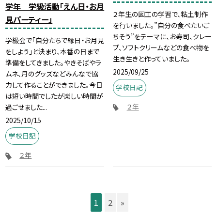
学年 学級活動「えん日・お月
２年生の図工の学習で、粘土制作
見パーティー」
を行いました。”自分の食べたいご
ちそう”をテーマに、お寿司、クレー
学級会で「自分たちで縁日・お月見
プ、ソフトクリームなどの食べ物を
をしよう」と決まり、本番の日まで
生き生きと作っていました。
準備をしてきました。やきそばやラ
2025/09/25
ムネ、月のグッズなどみんなで協
力して作ることができました。今日
学校日記
は短い時間でしたが楽しい時間が
２年
過ごせました...
2025/10/15
学校日記
２年
1
2
»