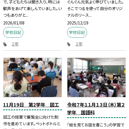
で、子どもたちは聞き入り、時には
ぐんぐん元気よく伸びていました。
歓声をあげて楽しんでいました。い
そこでつるを使って自分のオリジ
つもありがと...
ナルのリース...
2026/01/08
2025/12/19
学校日記
学校日記
２年
２年
11月19日 第2学年 図工
令和７年１１月１３日（木）第２
学年 国語科
図工の授業で展覧会に向けた制
作を進めています。ペットボトルと
「絵を見てお話を書こう」の学習で