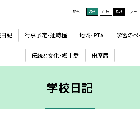
配色
通常
白地
黒地
文字
校日記
行事予定・週時程
地域・PTA
学習のペ
伝統と文化・郷土愛
出席届
学校日記