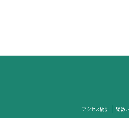
アクセス統計
総数：
©板橋区立中台小学校