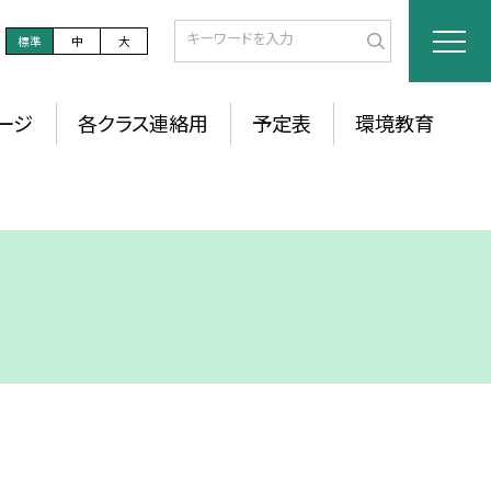
標準
中
大
ージ
各クラス連絡用
予定表
環境教育