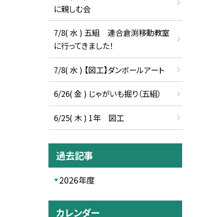
に親しむ会
7/8( 水 ) 五組 連合倉渕移動教室
に行ってきました！
7/8( 水 ) 【図工】ダンボールアート
6/26( 金 ) じゃがいも掘り（五組）
6/25( 木 ) 1年 図工
過去記事
2026年度
カレンダー