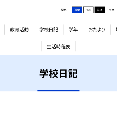
配色
通常
白地
黒地
文字
教育活動
学校日記
学年
おたより
生活時程表
学校日記