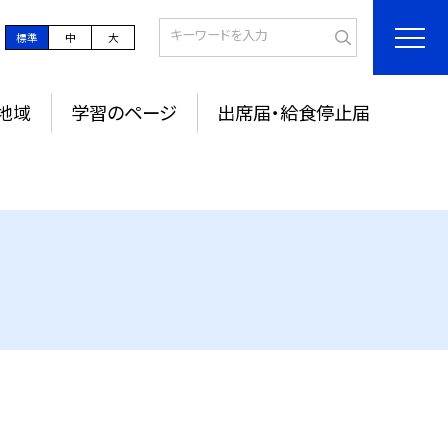
標準
中
大
地域
学習のページ
出席届・給食停止届