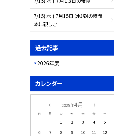
7/15( 水 ) ７月１３日の給食
7/15( 水 ) 7月15日（水）朝の時間
本に親しむ
過去記事
2026年度
カレンダー
4月
2025年
日
月
火
水
木
金
土
1
2
3
4
5
6
7
8
9
10
11
12