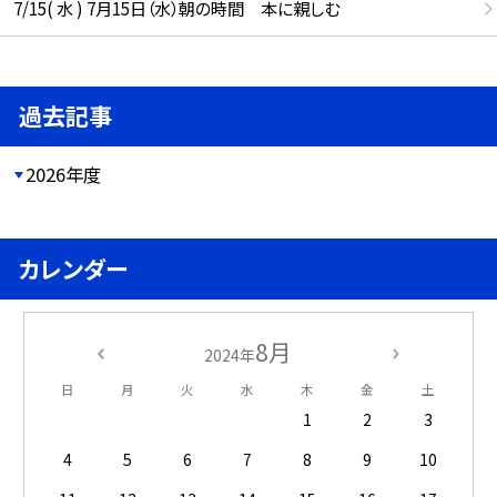
7/15( 水 ) 7月15日（水）朝の時間 本に親しむ
過去記事
2026年度
カレンダー
8月
2024年
日
月
火
水
木
金
土
1
2
3
4
5
6
7
8
9
10