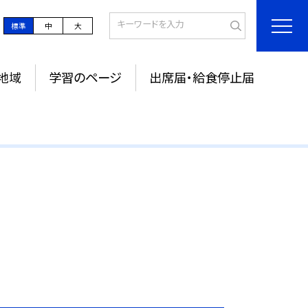
標準
中
大
地域
学習のページ
出席届・給食停止届