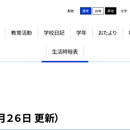
配色
通常
白地
黒地
文字
教育活動
学校日記
学年
おたより
授業改善推進プラン
生活時程表
２６日 更新）