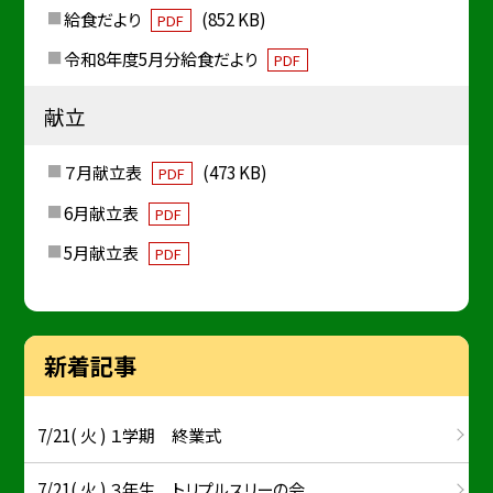
給食だより
(852 KB)
PDF
令和8年度5月分給食だより
PDF
献立
７月献立表
(473 KB)
PDF
6月献立表
PDF
5月献立表
PDF
新着記事
7/21( 火 ) １学期 終業式
7/21( 火 ) ３年生 トリプルスリーの会